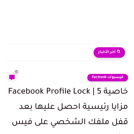
كيف اهكر جوال زوجي | كيف اراقب جوال زوجي عن...
📁 آخر الأخبار
0
قيسبوك-Facbook
خاصية Facebook Profile Lock | 5
مزايا رئيسية احصل عليها بعد
قفل ملفك الشخصي على فيس