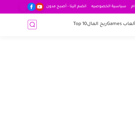
ام
سياسية الخصوصيه
انضم الينا - أصبح مدون
لعاب Games
ربح المال
Top 10