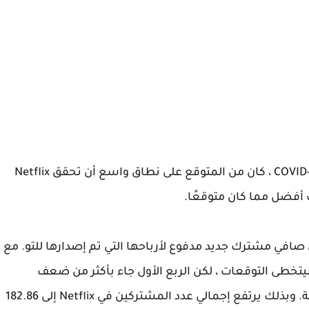
مع بقاء الجميع تقريبًا في المنزل بفضل جائحة COVID-19 ، كان من المتوقع على نطاق واسع أن تحقق Netflix
الحالية ، كانت نتفليكس تتوقع 7 ملايين صافي مشترك جديد مدفوع لأرباحها التي تم إصدارها للتو. مع
تخطى التوقعات ، لكن الربع الأول جاء بأكثر من ضعف
التوقعات ، مع 15.77 مليون إضافات صافية مدفوعة. وبذلك يرتفع إجمالي عدد المشتركين في Netflix إلى 182.86