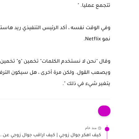
تتجمع عمليا. "
وفي الوقت نفسه ، أكد الرئيس التنفيذي ريد هاستينغ
نمو Netflix.
وقال "نحن لا نستخدم الكلمات" تخمين "و" تخمين 
ويصعب القول. ولكن مرة أخرى ، هل سيكون الترفيه
يتغير شيء في ذلك ".
منذ عام
كيف اهكر جوال زوجي | كيف اراقب جوال زوجي عن...