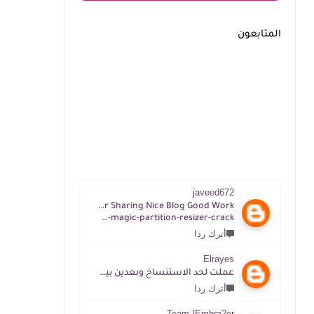
المتابعون
javeed672
Thanks For Sharing Nice Blog Good Work
https://tijacrack.com/im-magic-partition-resizer-crack
أترك ردا
Elrayes
عملت لحد الاستنساخ وبعدين بيقول غلط ممكن افهم ازاي
أترك ردا
Team IEmbra2or