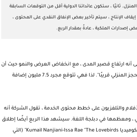
لمنزل. ثانيًا ، ستكون عائداتنا الدولية أقل من التوقعات السابقة
بب إيقاف الإنتاج ، سيتم تأخير بعض الإنفاق النقدي على المحتوى ،
 إصدارات الملكية ، عادةً بمقدار الربع.
مل Netflix مع هذا النمو على أنه ارتفاع قصير المدى ، مع انخفاض العرض والنمو حيث أن
"التقدم ضد الفيروس سيسمح للحكومات برفع الحجز المنزلي قريبًا". لذا فهي تتوقع مجرد 7.5 مليون إضافة
الأفلام والتلفزيون على خطط محتوى الخدمة ، تقول الشركة أنه
ي ، ومعظمها في دبلجة اللغة. سيشهد هذا الربع أيضًا إطلاق
عمليات الاستحواذ التي تم الإعلان عنها للتو مثل الكوميديا ​​Kumail Nanjiani-Issa Rae "The Lovebirds" (التي