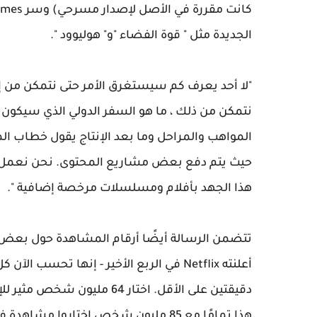
الجديدة مثل " قوة الفضاء "و" هوليوود ".
"لا أحد يعرف كم سيستغرق الأمر حتى نتمكن من إعاد
نتمكن من ذلك ، ما هو السفر الدولي الذي سيكون 
المواهب والمراحل وما بعد الإنتاج يقول خطاب المست
حيث يتم دفع بعض مشاريع المحتوى. نحن نعمل بج
هذا الجهد بأفلام ومسلسلات مرخصة إضافية ".
تتضمن الرسالة أيضًا أرقام المشاهدة حول بعض ال
أعلنته Netflix في الربع الأخير - إنها
هذا تمامًا مع 85 مليون شخص اختاروا مشاهدة فيلم الحركة الجديد مارك والبيرج "Spenser Confidential".