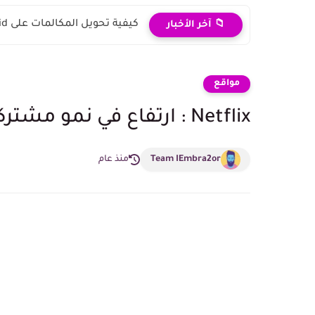
كيفية تحويل المكالمات على Android و iPhone
📁 آخر الأخبار
مواقع
Netflix : ارتفاع في نمو مشتركين جدد 975.77 مليون صافي - 2026
Team IEmbra2or
منذ عام