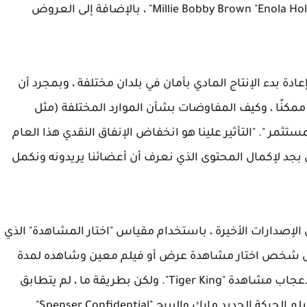
كانت مقررة في الأصل لإصدار مسرحي) وسر Millie Bobby Brown "Enola Holmes" ، بالإضافة إلى العروض
ة بدء الإنتاج المادي بأمان في بلدان مختلفة ، وبمجرد أن
ممكنًا ، وكيف المفاوضات بشأن الموارد المختلفة (مثل
ثمر ". "التأثير علينا هو انخفاض الإنفاق النقدي هذا العام
د لإكمال المحتوى الذي نعرف أن أعضائنا يريدونه ونكمل
إصدارات الأخيرة ، باستخدام مقياس "اختار المشاهدة" الذي
 تحسب الآن كل شخص اختار مشاهدة عرض أو فيلم معين وشاهده لمدة
دقيقتين على الأقل. اختار 64 مليون شخص مثير للإعجاب مشاهدة "Tiger King". ولكن بطريقة ما ، لم يتطابق