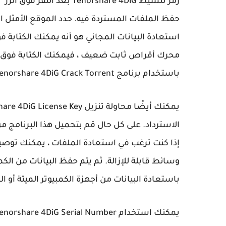
رمز تنشيط Tenorshare 4DiG
حفظ الملفات المستردة فيه. حدد الموقع الأمثل ا
استعادة البيانات المجاني هو أنه يمكنك الكتابة فو
محرك أقراص ثابت ضعيف ، فيمكنك الكتابة فوق الب
باستخدام برنامج Tenorshare 4DiG Crack Torrent على نظام التشغيل Windows 10/11.
الاسترداد. على كل حال قم بتحميل هذا البرنامج
باستعادة البيانات من أجهزة الكمبيوتر الميتة أو 