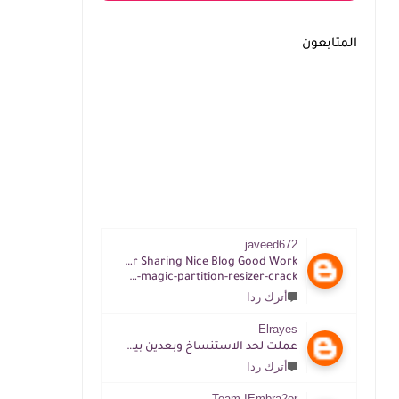
المتابعون
javeed672
Thanks For Sharing Nice Blog Good Work
https://tijacrack.com/im-magic-partition-resizer-crack
أترك ردا
Elrayes
عملت لحد الاستنساخ وبعدين بيقول غلط ممكن افهم ازاي
أترك ردا
Team IEmbra2or