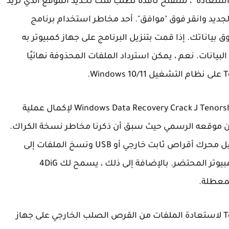
 بعد النقر فوق الزر "استعادة" ، ستفتح نافذة تطلب منك تحديد الموقع الذي تريد
لجديد وانقر فوق "موافق". أحد مخاطر استخدام برنامج
ق بياناتك. إذا قمت بتنزيل البرنامج على جهاز كمبيوتر به
يانات. نعم ، يمكن استرداد الملفات المحذوفة نهائيًا
يمكنك أيضًا محاولة تنزيل Tenorshare 4DiG License Key لـ Windows Data Recovery Crack لإكمال عملية
 من موقعه الرسمي حيث سبق أن ذكرنا مخاطر نسخة الكراك.
إذا كنت ترغب في استعادة الملفات ، يمكنك توصيل محرك أقراص ثابت خارجي أو USB ونسخ الملفات إلى
وسائط قابلة للإزالة. ثم يتم حفظ البيانات من الكمبيوتر المحتضر. بالإضافة إلى ذلك ، يسمح لك 4DiG
المعطلة.
يمكنك استخدام Tenorshare 4DiG Serial Number لاستعادة الملفات من القرص الصلب الخارجي على جهاز