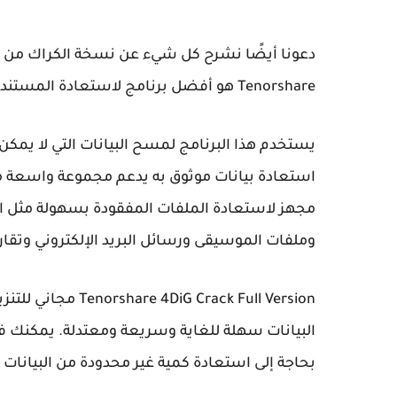
Tenorshare هو أفضل برنامج لاستعادة المستندات لأجهزة Windows و Mac. 4DDiG لتقف على "البث".
يستخدم هذا البرنامج لمسح البيانات التي لا يمكن
مجهز لاستعادة الملفات المفقودة بسهولة مثل 
وملفات الموسيقى ورسائل البريد الإلكتروني وتقا
 Crack Full Version
البيانات سهلة للغاية وسريعة ومعتدلة. يمكنك ف
بحاجة إلى استعادة كمية غير محدودة من البيانات 