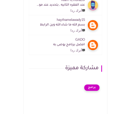
عند الفقره الثانيه , بتحديد عند موقع المطور الرابط موجود
أترك ردا
haythamelawady15
بسم الله ما شاء الله وين الرابط
أترك ردا
GADO
افضل برنامج يوصى به
أترك ردا
مشاركة مميزة
برامج