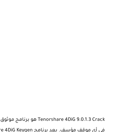
hare 4DiG 9.0.1.3 Crack
في أي موقف مؤسف. يعد برنامج Tenorshare 4DiG Keygen أحد أفضل برامج استعادة البيانات في السوق.