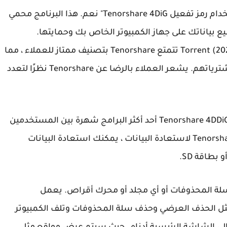
الإجابة المختصرة على السؤال "هل من الآمن استخدام رمز تفعيل Tenorshare 4DiG" نعم. هذا البرنامج محمي
د أو تخزين جميع بياناتك على جهاز الكمبيوتر الخاص بك وحمايتها.
Tenorshare 4DiG 9.0.1.3 تحميل مجاني إصدار Torrent (2026) تتمتع Tenorshare بتصنيف ممتاز للعملاء ، مما
يثبت أن معظم العملاء راضون بشكل عام عن مشترياتهم. يشعر العملاء بالرضا عن Tenorshare نظرًا لتعدد
يعد إصدار نظام التشغيل Mac من Tenorshare 4DDiG Crack Patch أحد أكثر البرامج شهرة بين المستخدمين
في جميع أنحاء العالم. باستخدام برنامج Tenorshare 4DiG لاستعادة البيانات ، يمكنك استعادة البيانات
بطاقة SD.
لة المحذوفات أو أي مجلد أو محرك أقراص. يعمل
 في ظروف مختلفة مثل الحذف العرضي وحذف سلة المحذوفات وتلف الكمبيوتر