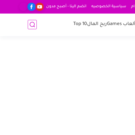
ام
سياسية الخصوصيه
انضم الينا - أصبح مدون
لعاب Games
ربح المال
Top 10