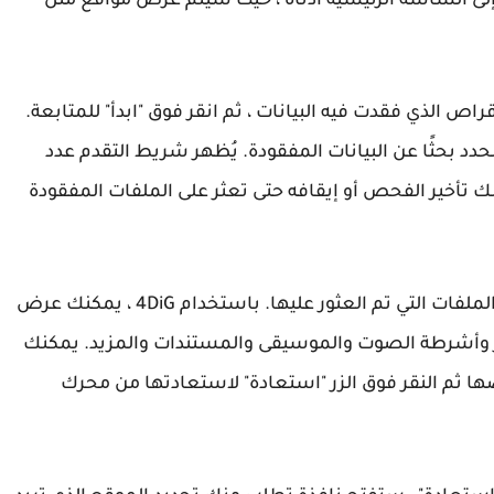
إلى الشاشة الرئيسية أدناه ، حيث سيتم عرض مواقع مثل
اص الذي فقدت فيه البيانات ، ثم انقر فوق "ابدأ" للمتابعة.
 المحدد بحثًا عن البيانات المفقودة. يُظهر شريط التقدم عدد
ك تأخير الفحص أو إيقافه حتى تعثر على الملفات المفقودة
سترى بعد ذلك نتيجة الفحص ، والتي تعرض عدد الملفات التي تم العثور عليها. باستخدام 4DiG ، يمكنك عرض
ر وأشرطة الصوت والموسيقى والمستندات والمزيد. يمكنك
رضها ثم النقر فوق الزر "استعادة" لاستعادتها من محرك