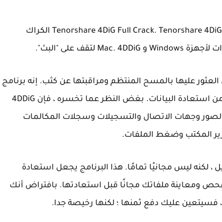
دعونا أيضًا نشرح كل شيء عن نسخة الكراك من Tenorshare 4DiG Full Crack. Tenorshare 4DiG الكراك
 العثور عليها بالمسح المنتظم ومراقبتها عن كثب. إنه برنامج
استعادة بيانات موثوق به يدعم مجموعة واسعة من استعادة البيانات. بغض النظر عما تخسره ، فإن 4DDiG
الصور وجهات الاتصال والتسجيلات وسجلات المكالمات
رير المكتب وضغط الملفات.
Tenorshare 4DiG مجاني للتنزيل ، لكنه ليس مجانيًا تمامًا. هذا البرنامج يجعل استعادة
حص ومعاينة ملفاتك مجانًا قبل استعادتها. بافتراض أنك
، فسيتعين عليك دفع ثمنها ؛ لكنها رخيصة جدا.