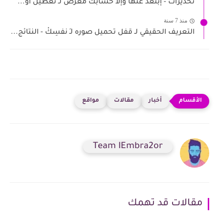
تحذيرات - إبتعد عنها وإلا حسابك معرض لـ تعطيل أو...
منذ 7 سنة
التعريف الحقيقي لـ قفل تحميل صوره لـِ نفسِكْ - النتائج...
أخبار
مقالات
مواقع
Team IEmbra2or
مقالات قد تهمك