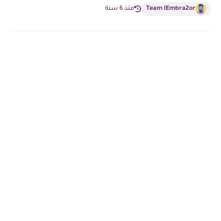
Team IEmbra2or
منذ 6 سنة