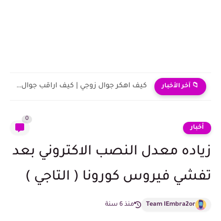
كيف اهكر جوال زوجي | كيف اراقب جوال زوجي عن...
📁 آخر الأخبار
0
أخبار
زياده معدل النصب الاكتروني بعد
تفشي فيروس كورونا ( التاجي )
Team IEmbra2or
منذ 6 سنة