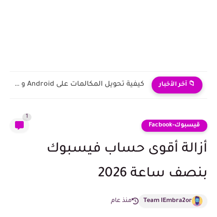
كيف اهكر جوال زوجي | كيف اراقب جوال زوجي عن...
📁 آخر الأخبار
1
قيسبوك-Facbook
أزالة أقوى حساب فيسبوك
بنصف ساعة 2026
Team IEmbra2or
منذ عام