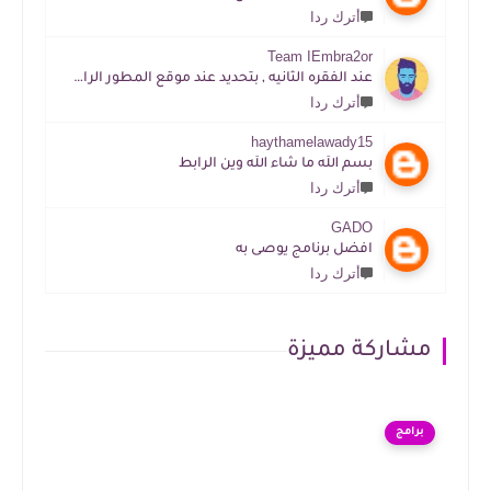
أترك ردا
Team IEmbra2or
عند الفقره الثانيه , بتحديد عند موقع المطور الرابط موجود
أترك ردا
haythamelawady15
بسم الله ما شاء الله وين الرابط
أترك ردا
GADO
افضل برنامج يوصى به
أترك ردا
مشاركة مميزة
برامج