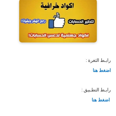
رابـط الثغرة :
اضغط هنا
رابـط التطـبيق :
اضغط هنا