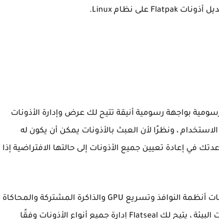
ى نظام Linux.
 الرسومية بواجهة رسومية أنيقة تتيح لك عرض وإدارة الأذونات
. إنه سهل الاستخدام ، ونظرًا لأن العبث بالأذونات يمكن أن يكون له
دتك في إعادة تعيين جميع الأذونات إلى حالتها الافتراضية إذا
كل شيء من أساسي مثل أذونات الشبكة إلى أذونات أنظمة النوافذ وتسريع GPU والذاكرة المشتركة والمحاكاة
الافتراضية وملفات المستخدم أو النظام ومتغيرات البيئة ، يتيح لك Flatseal إدارة جميع أنواع الأذونات وفقًا