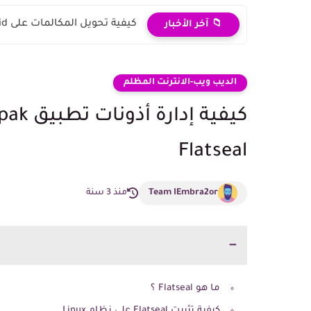
كيفية تحويل المكالمات على Android و iPhone
📁 آخر الأخبار
الديب ويب-الانترنت المظلم
Flatseal
Team IEmbra2or
منذ 3 سنة
ما هو Flatseal ؟
كيفية تثبيت Flatseal على نظام Linux