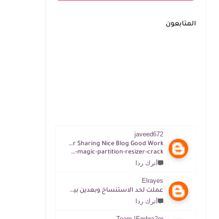
المتابعون
javeed672
Thanks For Sharing Nice Blog Good Work
https://tijacrack.com/im-magic-partition-resizer-crack
أترك ردا
Elrayes
عملت لحد الاستنساخ وبعدين بيقول غلط ممكن افهم ازاي
أترك ردا
Team IEmbra2or