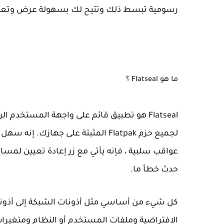
رسومية تبسط ذلك وتتيح لك بسهولة عرض وتعديل أذونات Flatpak عل
ما هو Flatseal ؟
Flatseal هو تطبيق قائم على واجهة المستخدم
لجميع حزم Flatpak المثبتة على جهازك
عواقب سلبية ، فإنه يأتي مع زر إعادة تعيين لمساع
حدث خطأ ما.