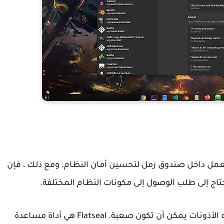
 أخرى لـ Flatpak هي أن جميع برامج Flatpak تعمل داخل صندوق رمل لتحسين أمان النظام. ومع ذلك ، فإن
إذا كنت تستخدم Flatpak ، فأنت تعلم أن إدارة هذه الأذونات يمكن أن تكون صعبة. Flatseal هي أداة مساعدة