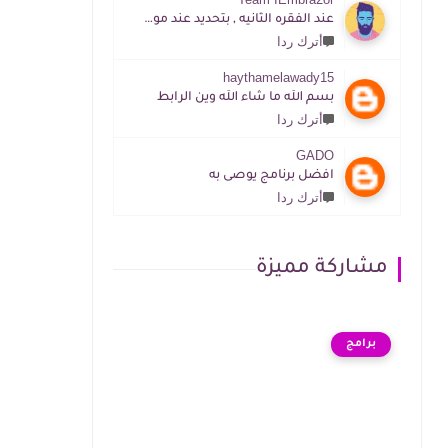
عند الفقره الثانيه , بتحديد عند موقع المطور الرابط موجود
أترك ردا
haythamelawady15
بسم الله ما شاء الله وين الرابط
أترك ردا
GADO
افضل برنامج يوصى به
أترك ردا
مشاركة مميزة
برامج