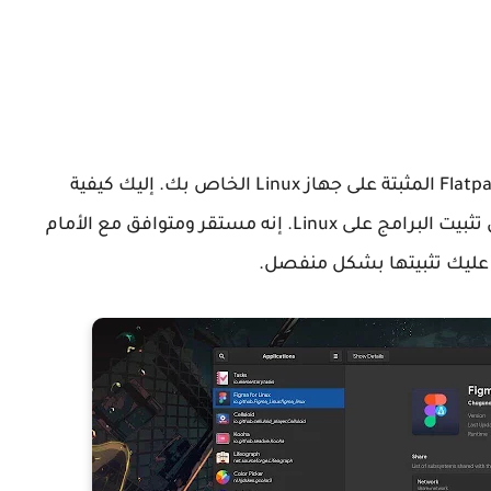
يتيح لك Flatseal تعديل وإدارة أذونات تطبيقات Flatpak المثبتة على جهاز Linux الخاص بك. إليك كيفية
استخدامه, Flatpak هو نظام تغليف عالمي يسهل تثبيت البرامج على Linux. إنه مستقر ومتوافق مع الأمام
ن عليك تثبيتها بشكل منفصل.