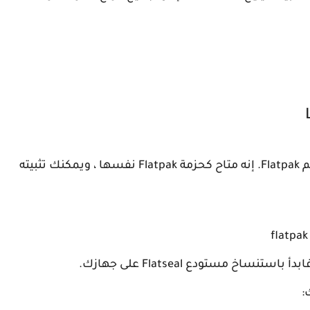
يعمل Flatseal على جميع توزيعات Linux التي تدعم Flatpak. إنه متاح كحزمة Flatpak نفسها ، ويمكنك تثبيته
ساخ مستودع Flatseal على جهازك.
: