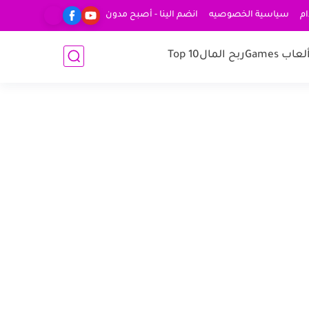
ام
سياسية الخصوصيه
انضم الينا - أصبح مدون
لعاب Games
ربح المال
Top 10