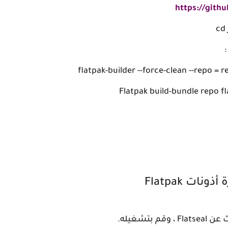
https://gith
flatpak-builder --force-clean --repo =
Flatpak build-bundle repo f