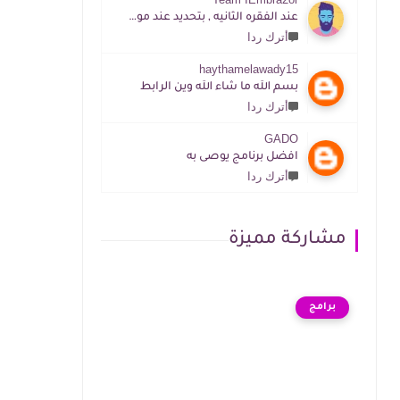
عند الفقره الثانيه , بتحديد عند موقع المطور الرابط موجود
أترك ردا
haythamelawady15
بسم الله ما شاء الله وين الرابط
أترك ردا
GADO
افضل برنامج يوصى به
أترك ردا
مشاركة مميزة
برامج