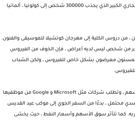
التالي في المستقبل هو Gamescom ، المعرض التجاري الكبير الذي يجذب 300000 شخص إلى كولونيا ، ألمانيا
لآن ، من دروس الكلية إلى مهرجان كوتشيلا للموسيقى والفنون.
 آخر من شخص ليس لديه أعراض ، فإن الخوف من الفيروس
. المسنون معرضون بشكل خاص للفيروس ، ولكن الشباب
 للفيروس.
يحث المسؤولون الحكوميون الناس على عزل أنفسهم ، وتطلب شركات مثل Microsoft و Google من موظفيها
ي محتمل ، بدءًا من السفر الجوي إلى موكب عيد القديس
به. كما تتأثر سوق الأسهم وأسعار النفط ، حيث يخشى