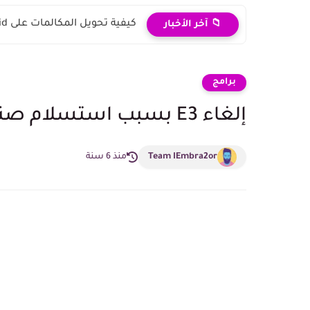
كيفية تحويل المكالمات على Android و iPhone
📁 آخر الأخبار
برامج
إلغاء E3 بسبب استسلام صناعة الألعاب ببسبب فيروس كورونا
Team IEmbra2or
منذ 6 سنة