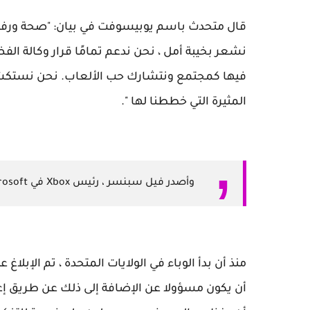
قال متحدث باسم يوبيسوفت في بيان: "صحة ورفاهية 
فيها كمجتمع ونتشارك حب الألعاب. نحن نستكشف خ
المثيرة التي خططنا لها ".
وأصدر فيل سبنسر ، رئيس Xbox في Microsoft ، تغريدة حول إجراء حدث عبر الإنترنت.