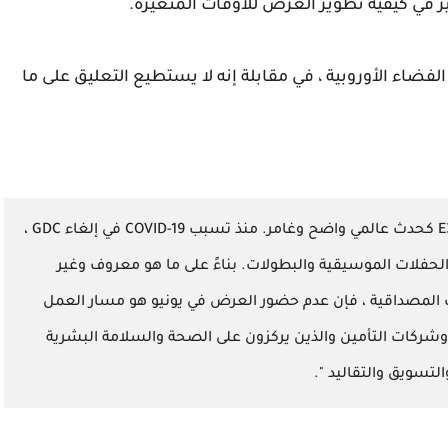
ي كيفية تطوير العرض للأوقات المتغيرة.
الفضاء الأوروبية ، في مقابلة إنه لا يستطيع التعليق على ما
وحول قرار إلغاء E3 ، قال: "إن الضغط على E3 كحدث عالمي واضح وغامر. منذ تسبب COVID-19 في إلغاء GDC ،
 والحفلات الموسيقية والبطولات. بناءً على ما هو معروف وغير
 المصداقية ، فإن عدم حضور العرض في يونيو هو مسار العمل
وشركات التأمين والذين يركزون على الصحة والسلامة البشرية
التسويق والتقاليد ".