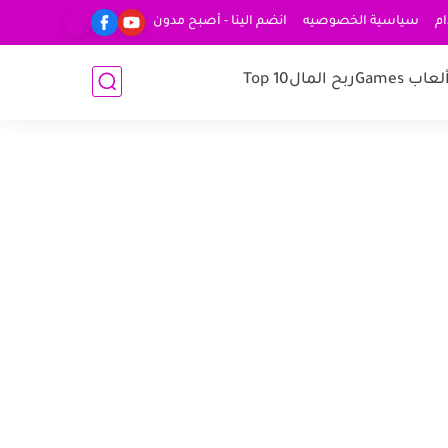
ام
سياسية الخصوصيه
انضم الينا - أصبح مدون
لعاب Games
ربح المال
Top 10