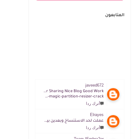
المتابعون
javeed672
Thanks For Sharing Nice Blog Good Work
https://tijacrack.com/im-magic-partition-resizer-crack
أترك ردا
Elrayes
عملت لحد الاستنساخ وبعدين بيقول غلط ممكن افهم ازاي
أترك ردا
Team IEmbra2or