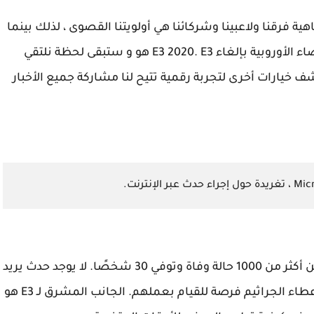
فرقنا ولاعبينا وشركائنا هي أولويتنا القصوى ، لذلك بينما
نشعر بخيبة أمل ، نحن ندعم تمامًا قرار وكالة الفضاء الأوروبية بإلغاء E3 2020. E3 هو و ستبقى لحظة نلتقي
يارات أخرى لتجربة رقمية تتيح لنا مشاركة جميع الأخبار
منذ أن بدأ الوباء في الولايات المتحدة ، تم الإبلاغ عن أكثر من 1000 حالة وفاة وتوفي 30 شخصًا. لا يوجد حدث يريد
أن يكون مسؤولا عن الإضافة إلى ذلك عن طريق إعطاء الجراثيم فرصة للقيام بعملهم. الجانب المشرق لـ E3 هو