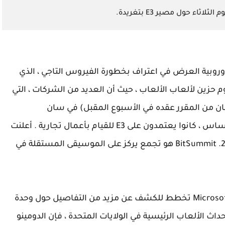
وروبية العرض في اعتراف بخطورة الفيروس التاجي ، الذي
ن 119000 شخص وقتل 4290. لكنه يوم حزين لألعاب الألعاب ، حيث أن العديد من الشركات ، التي
ان من المقرر عقده في الأسبوع المقبل) في سان
فرانسيسكو و SXSW في أوستن خلال مارس ، تكساس ، كانوا يعتمدون على E3 للقيام بأعمال تجارية . أعلنت
BitSummit اليوم أيضًا أنها تلغي حدثها لعام 2020. BitSummit هو تجمع يركز على الموسيقى المستقلة في
تعهدت Nintendo بأنها ستذهب إلى E3 ، وكانت Microsoft تخطط للكشف عن مزيد من التفاصيل حول وحدة
محو جميع أحداث الألعاب الرئيسية في الولايات المتحدة ، فإن الدومينو