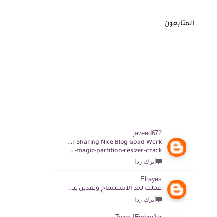
المتابعون
javeed672
Thanks For Sharing Nice Blog Good Work
https://tijacrack.com/im-magic-partition-resizer-crack
أترك ردا
Elrayes
عملت لحد الاستنساخ وبعدين بيقول غلط ممكن افهم ازاي
أترك ردا
Team IEmbra2or