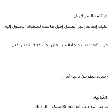
 حسابك Snapchat إميل يجب عليك إضافة إميل يُفضل إميل هاتفك لسهولة الوصول إليه
Snapch سيكون الرد لك