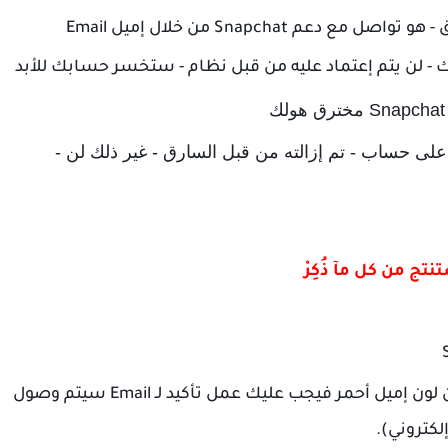
شرط أساسي لإستعادة حساب Snapchat مخترق - هو تواصل مع دعم Snapchat من خلال إميل Email
ك - لن يتم إعتماد عليه من قبل نظام - ستخسر حسابك للأبد
مع دعم Snapchat من خلال Email كان على حساب - تم إزالته من قبل السارق - غير ذلك لن -
نتج من كل مآ ذُكِرْ
إميل ولديك كلمة السر لـ إميل - وفي حال كان لون إميل أحمر فيجب عليك عمل تأكيد لـ Email سيتم وصول
لكتروني).