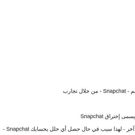
ل تجارب
 إختراق Snapchat
نظام - Snapchat يمتلك حمايه أكثر من أي نظام آخر - لهذا سبب في حال حصل أي خلل بحسابك Snapchat -