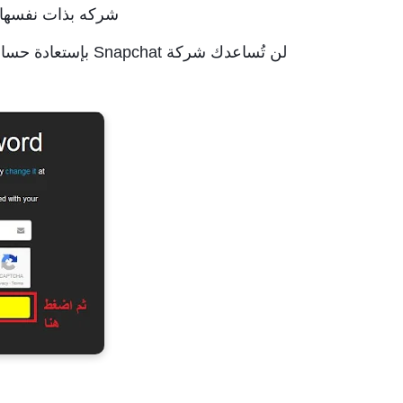
شركه بذات نفسها 
لن تُساعدك شركة Snapchat بإستعادة حسابك في حال تعرض لإختراق وكان عليه (فقط رقم هاتف).