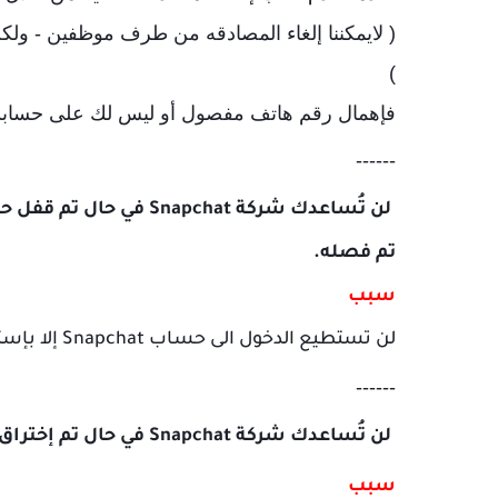
( لايمكننا إلغاء المصادقه من طرف موظفين - ول
)
فإهمال رقم هاتف مفصول أو ليس لك على حسابك Snapchat كارث
------
لن تُساعدك شركة apchat
تم فصله.
سبب
لن تستطيع الدخول الى حساب Snapchat إلا بإستعادة رقم هاتف من شركة مغذيه لرقمك فقط
------
لن تُساعدك شركة Snapchat في حال تم إختراق حسابك
سبب