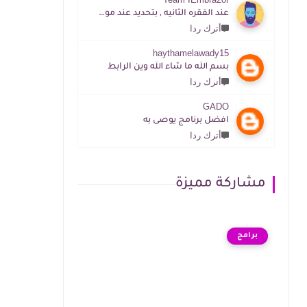
عند الفقره الثانيه , بتحديد عند موقع المطور الرابط موجود
أترك ردا
haythamelawady15
بسم الله ما شاء الله وين الرابط
أترك ردا
GADO
افضل برنامج يوصى به
أترك ردا
مشاركة مميزة
برامج