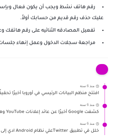
رقم هاتف نشط ويجب أن يكون فعال وبإسمك
عليك حذف رقم قديم من حسابك أولاً.
تفعيل المصادقه الثنائيه على رقم هاتفك وع
مراجعة سجلات الدخول وعمل إنهاء جلسات
منذ 6 سنة
افتتح منظم البيانات الرئيسي في أوروبا أخيرًا تحقيقً
منذ 6 سنة
كشفت Google أخيرًا عن عائد إعلانات YouTube وهو أمر غريب...
منذ 6 سنة
خلل في تطبيق Twitterعلي نظام Android ادي إلى الوصول لأرقام...