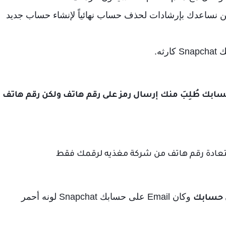
كن نساعدك بإرشادات لحذف حساب نهائياً لإنشاء حساب جديد
ه.
Sn في حال تم قفل حسابك طُلِبَ منك إرسال رمز على رقم هاتف ولكن رقم هاتف
وكان Email على حسابك Snapchat لونه أحمر