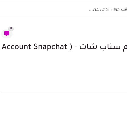
قب جوال زوجي عن...
0
إختراق Snapchat - شروط دعم سناب شات - ( Account Snapchat