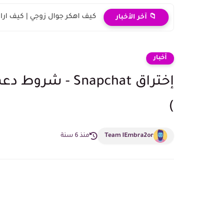
كيف اهكر جوال زوجي | كيف ارا
📁 آخر الأخبار
أخبار
)
Team IEmbra2or
منذ 6 سنة