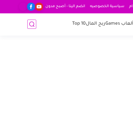
ام
سياسية الخصوصيه
انضم الينا - أصبح مدون
لعاب Games
ربح المال
Top 10