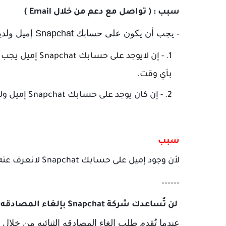
سبب : ( تواصل مع دعم من خلال Email )
- يجب أن يكون على حسابك Snapchat إميل ولديك كلمة السر لإميل
- إن لايوجد على
بأي وقت.
- إن كان يوجد على حسابك Snapchat إميل ولكن لاتوجد لديك كلمة السر لإميل يجب عليك تبديل إميل.
سبب
لأن وجود إميل على حسابك Snapchat لانعرف عنه شيء خطر من ناحية أمان.
------
لن تُساعدك شركة Snapchat بإلغاء المصادقه الثنائيه.
عندما تُقدم طلب إلغاء المصادقه الثنائيه من خلال تواصل مع دعم at