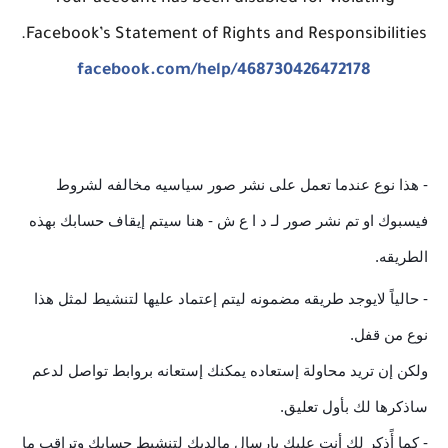
Facebook’s Statement of Rights and Responsibilities.
facebook.com/help/468730426472178
- هذا نوع عندما تعمل على نشر صور سياسيه مخالفه لشروط
فيسبوك او تم نشر صور لـ د ا ع ش - هنا سيتم إيقاف حسابك بهذه
الطريقه.
- حالياً لايوجد طريقه مضمونه ليتم إعتماد عليها لتنشيط لمثل هذا
نوع من قفل.
ولكن إن تريد محاولة إستعاده يمكنك إستعانه بروابط تواصل لدعم
ساذكرها لك بأول تعليق.
- كما أًذكر لك أنت عليك بإرسال مالديك لتنشيط حسابك وتراقب ما