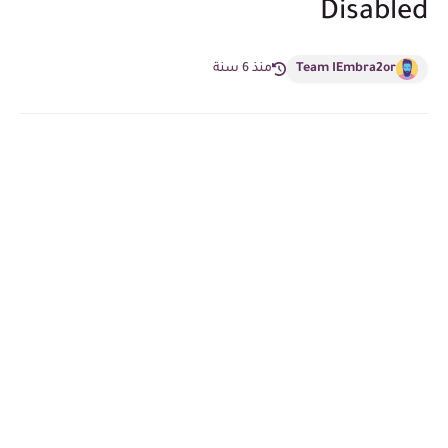
Disabled
Team IEmbra2or
منذ 6 سنة