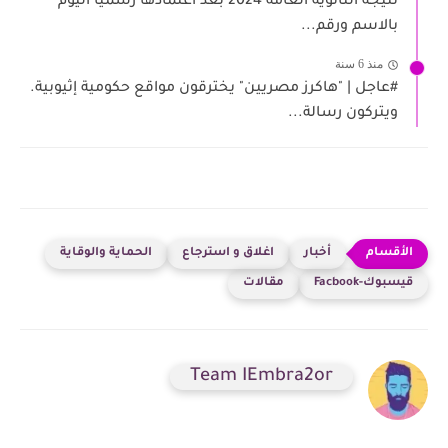
نتيجة الثانوية العامة 2024 بعد اعتمادها رسميا اليوم
بالاسم ورقم...
منذ 6 سنة
#عاجل | "هاكرز مصريين" يخترقون مواقع حكومية إثيوبية.
ويتركون رسالة...
أخبار
اغلاق و استرجاع
الحماية والوقاية
قيسبوك-Facbook
مقالات
Team IEmbra2or